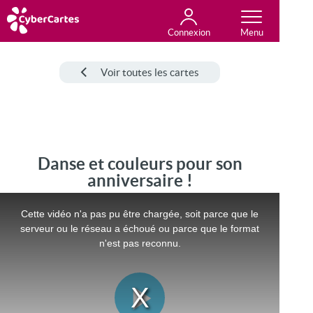
Connexion
Anniversaire
Fête du jour
Amour
Amitié
Merci
Toutes les cartes
Voir toutes les cartes
Danse et couleurs pour son
anniversaire !
Cette vidéo n'a pas pu être chargée, soit parce que le
serveur ou le réseau a échoué ou parce que le format
n'est pas reconnu.