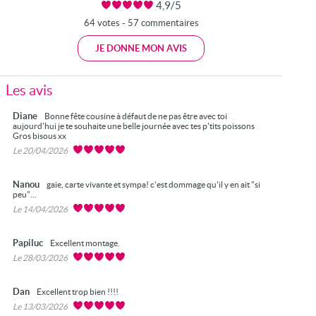
4,9/5
64 votes - 57 commentaires
JE DONNE MON AVIS
Les avis
Diane
Bonne fête cousine à défaut de ne pas être avec toi
aujourd'hui je te souhaite une belle journée avec tes p'tits poissons
Gros bisous xx
Le 20/04/2026
Nanou
gaie, carte vivante et sympa! c'est dommage qu'il y en ait "si
peu"...
Le 14/04/2026
Papiluc
Excellent montage.
Le 28/03/2026
Dan
Excellent trop bien !!!!
Le 13/03/2026