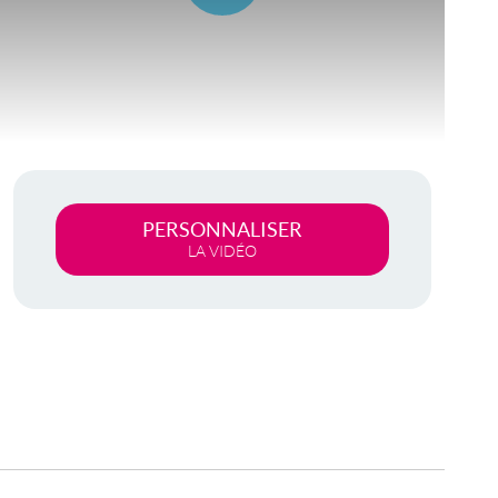
Lire
la
vidéo
PERSONNALISER
LA VIDÉO