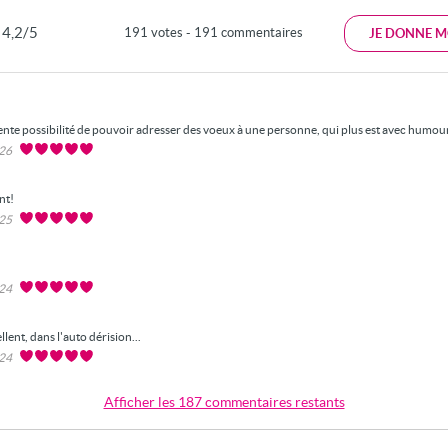
4,2/5
191 votes - 191 commentaires
JE DONNE M
ente possibilité de pouvoir adresser des voeux à une personne, qui plus est avec humou
026
nt!
025
024
llent, dans l'auto dérision...
024
Afficher les 187 commentaires restants