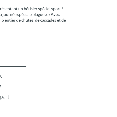
présentant un bêtisier spécial sport !
a journée spéciale blague :o) Avec
clip entier de chutes, de cascades et de
te
s
-part