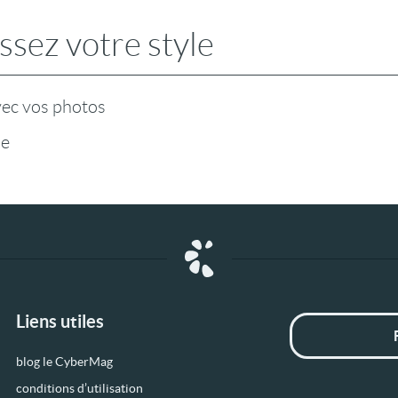
ssez votre style
vec vos photos
le
Liens utiles
blog le CyberMag
conditions d’utilisation