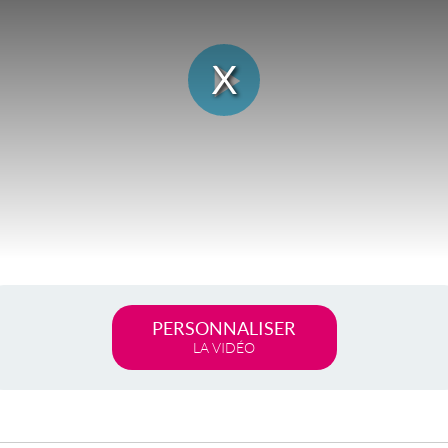
Lire
la
vidéo
PERSONNALISER
LA VIDÉO