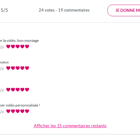
5/5
24 votes - 19 commentaires
JE DONNE M
r la vidéo, bon montage
026
oyeux
026
026
per vidéo personnalisée !
026
Afficher les 15 commentaires restants