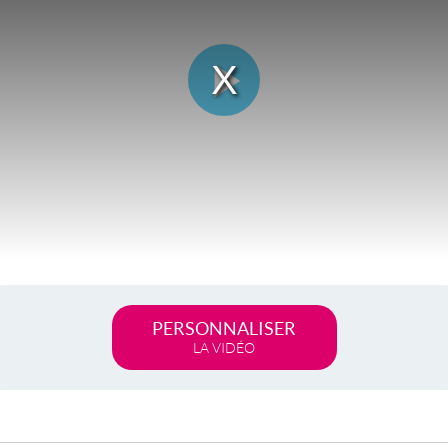
Lire
la
vidéo
PERSONNALISER
LA VIDÉO