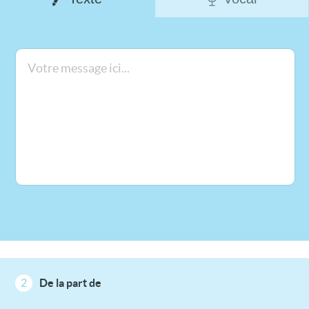
2
De la part de