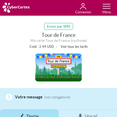
Connexion
Anniversaire
Fête du jour
Amour
Amitié
Merci
Toutes les cartes
Envoi par SMS
Tour de France
Ma carte Tour de France (cyclisme)
Coût :
2.49
USD
-
Voir tous les tarifs
1
Votre message
(non obligatoire)
Texte
Vocal