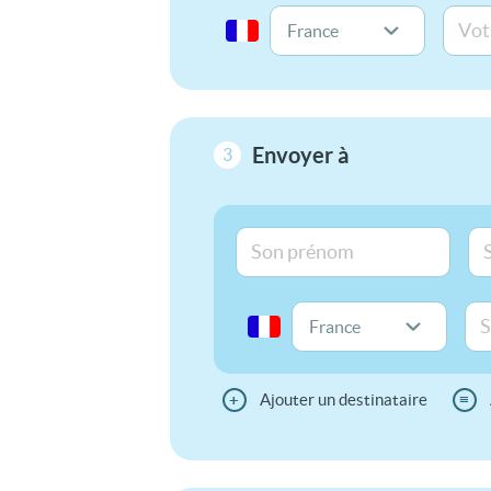
Envoyer à
3
+
Ajouter un destinataire
≡