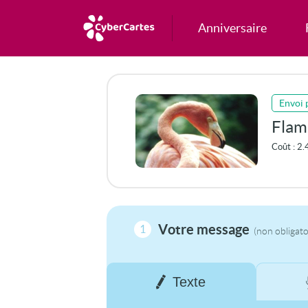
Anniversaire
Envoi 
Flam
Coût :
2.
Votre message
1
(non obligato
Texte