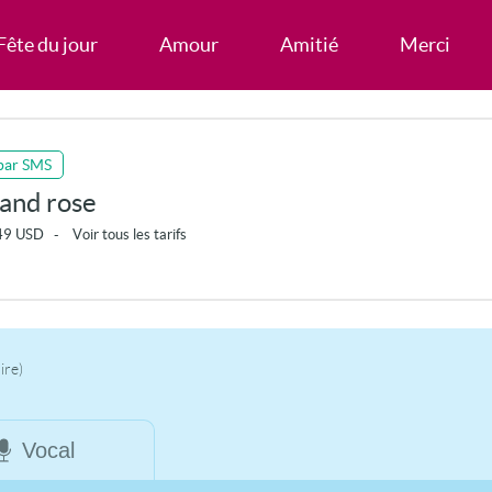
Fête du jour
Amour
Amitié
Merci
par SMS
and rose
49
USD
-
Voir tous les tarifs
ire)
Vocal