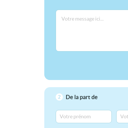
De la part de
2