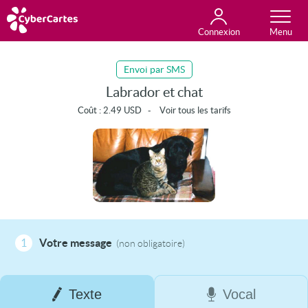
Connexion
Anniversaire
Fête du jour
Amour
Amitié
Merci
Toutes les cartes
Envoi par SMS
Labrador et chat
Coût :
2.49
USD
-
Voir tous les tarifs
1
Votre message
(non obligatoire)
Texte
Vocal