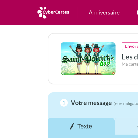
Anniversaire
Envoi 
Les d
Ma carte
Votre message
1
(non obligato
Texte