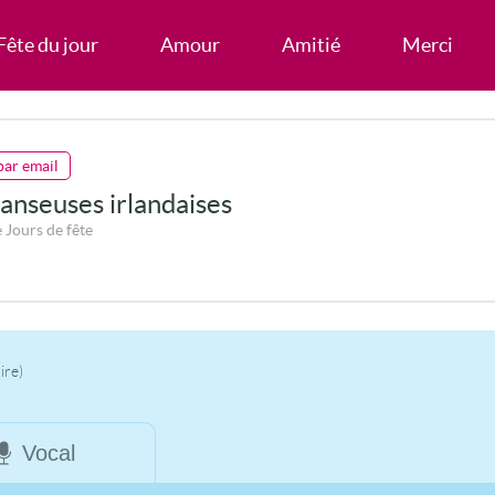
Fête du jour
Amour
Amitié
Merci
par email
anseuses irlandaises
 Jours de fête
ire)
Vocal