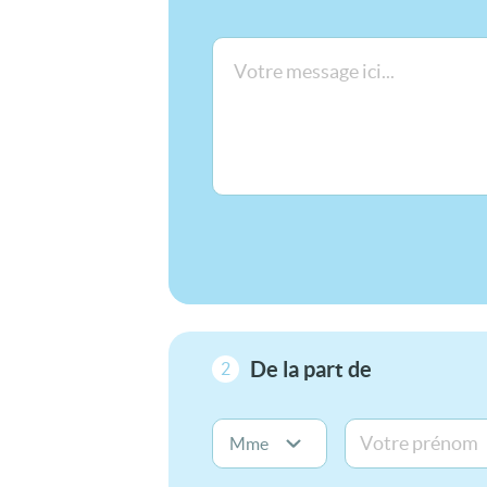
De la part de
2