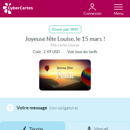
Connexion
Anniversaire
Fête du jour
Amour
Amitié
Merci
Toutes les cartes
Envoi par SMS
Joyeuse fête Louise, le 15 mars !
Ma carte Louise
Coût :
2.49
USD
-
Voir tous les tarifs
1
Votre message
(non obligatoire)
Texte
Vocal