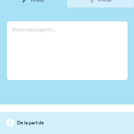
2
De la part de