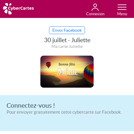
Connexion
Anniversaire
Fête du jour
Amour
Amitié
Merci
Toutes les cartes
Envoi Facebook
30 juillet - Juliette
Ma carte Juliette
Connectez-vous !
Pour envoyer gratuitement cette cybercarte sur Facebook.