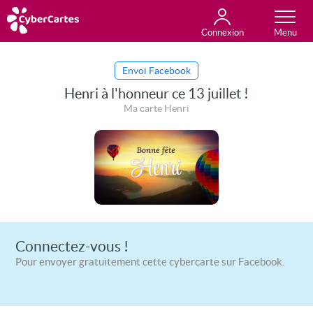
Connexion
Anniversaire
Fête du jour
Amour
Amitié
Merci
Toutes les cartes
Envoi Facebook
Henri à l'honneur ce 13 juillet !
Ma carte Henri
Connectez-vous !
Pour envoyer gratuitement cette cybercarte sur Facebook.