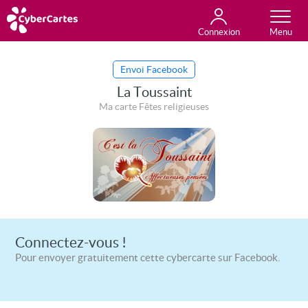
Connexion
Anniversaire
Fête du jour
Amour
Amitié
Merci
Toutes les cartes
Envoi Facebook
La Toussaint
Ma carte Fêtes religieuses
Connectez-vous !
Pour envoyer gratuitement cette cybercarte sur Facebook.