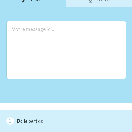
2
De la part de