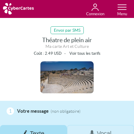
Connexion
Anniversaire
Fête du jour
Amour
Amitié
Merci
Toutes les cartes
Envoi par SMS
Théatre de plein air
Ma carte Art et Culture
Coût :
2.49
USD
-
Voir tous les tarifs
1
Votre message
(non obligatoire)
Texte
Vocal