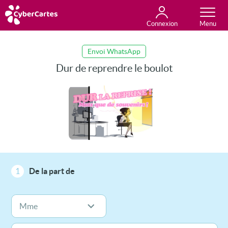
Connexion
Anniversaire
Fête du jour
Amour
Amitié
Merci
Toutes les cartes
Envoi WhatsApp
Dur de reprendre le boulot
1
De la part de