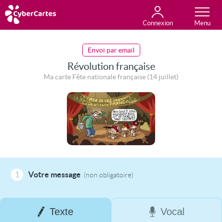
Connexion
Anniversaire
Fête du jour
Amour
Amitié
Merci
Toutes les cartes
Envoi par email
Révolution française
Ma carte Fête nationale française (14 juillet)
1
Votre message
(non obligatoire)
Texte
Vocal