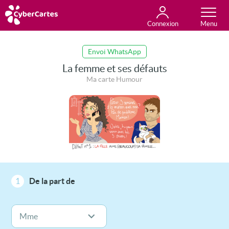
Connexion
Anniversaire
Fête du jour
Amour
Amitié
Merci
Toutes les cartes
Envoi WhatsApp
La femme et ses défauts
Ma carte Humour
1
De la part de