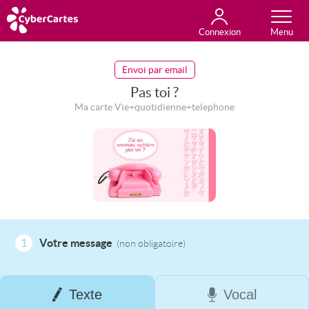
Connexion
Anniversaire
Fête du jour
Amour
Amitié
Merci
Toutes les cartes
Envoi par email
Pas toi ?
Ma carte Vie+quotidienne+telephone
1
Votre message
(non obligatoire)
Texte
Vocal