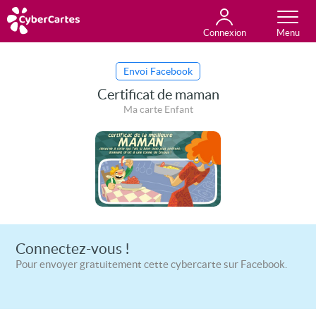
Connexion
Anniversaire
Fête du jour
Amour
Amitié
Merci
Toutes les cartes
Envoi Facebook
Certificat de maman
Ma carte Enfant
Connectez-vous !
Pour envoyer gratuitement cette cybercarte sur Facebook.