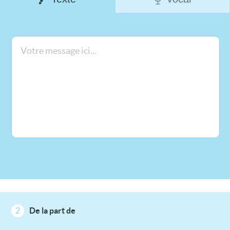
2
De la part de