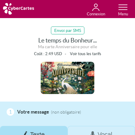
Connexion
Anniversaire
Fête du jour
Amour
Amitié
Merci
Toutes les cartes
Envoi par SMS
Le temps du Bonheur...
Ma carte Anniversaire pour elle
Coût :
2.49
USD
-
Voir tous les tarifs
1
Votre message
(non obligatoire)
Texte
Vocal