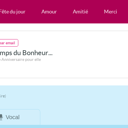
Fête du jour
Amour
Amitié
Merci
par email
emps du Bonheur...
 Anniversaire pour elle
ire)
Vocal