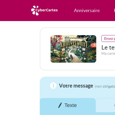
Anniversaire
Envoi 
Le t
Ma carte
Votre message
1
(non obligato
Texte