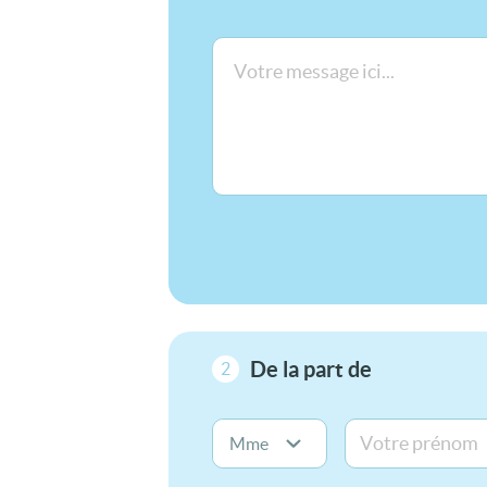
De la part de
2