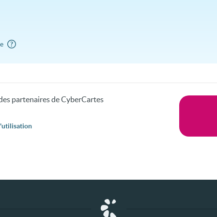
re
?
s des partenaires de CyberCartes
utilisation