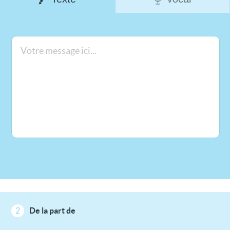
2
De la part de