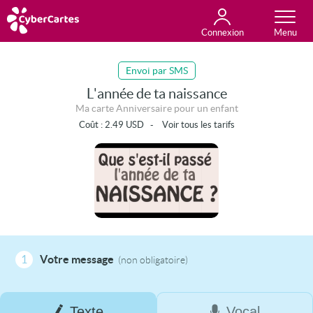
Connexion
Anniversaire
Fête du jour
Amour
Amitié
Merci
Toutes les cartes
Envoi par SMS
L'année de ta naissance
Ma carte Anniversaire pour un enfant
Coût :
2.49
USD
-
Voir tous les tarifs
1
Votre message
(non obligatoire)
Texte
Vocal