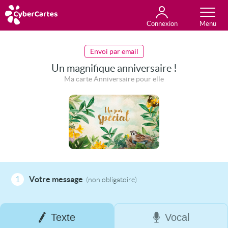
Connexion
Anniversaire
Fête du jour
Amour
Amitié
Merci
Toutes les cartes
Envoi par email
Un magnifique anniversaire !
Ma carte Anniversaire pour elle
1
Votre message
(non obligatoire)
Texte
Vocal