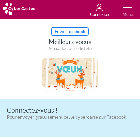
Connexion
Anniversaire
Fête du jour
Amour
Amitié
Merci
Toutes les cartes
Envoi Facebook
Meilleurs voeux
Ma carte Jours de fête
Connectez-vous !
Pour envoyer gratuitement cette cybercarte sur Facebook.