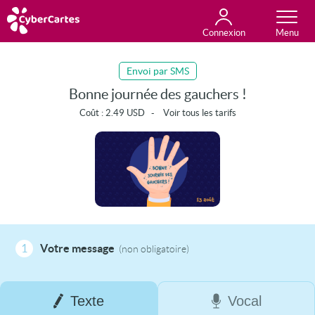
Connexion
Anniversaire
Fête du jour
Amour
Amitié
Merci
Toutes les cartes
Envoi par SMS
Bonne journée des gauchers !
Coût :
2.49
USD
-
Voir tous les tarifs
1
Votre message
(non obligatoire)
Texte
Vocal