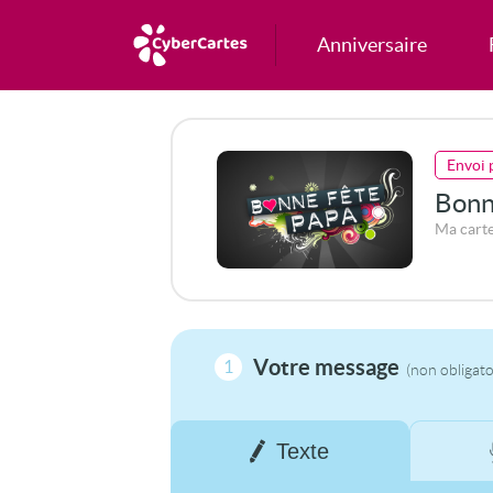
Anniversaire
Envoi 
Bonn
Ma carte
Votre message
1
(non obligato
Texte