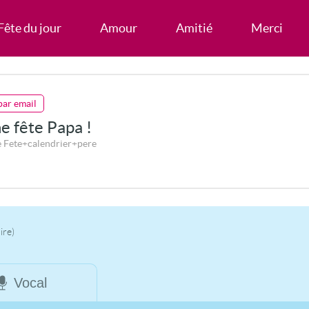
Fête du jour
Amour
Amitié
Merci
par email
e fête Papa !
 Fete+calendrier+pere
ire)
Vocal