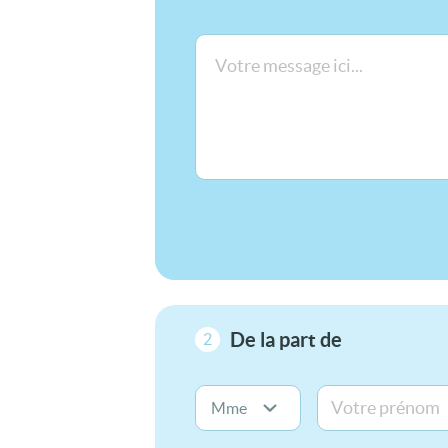
De la part de
2