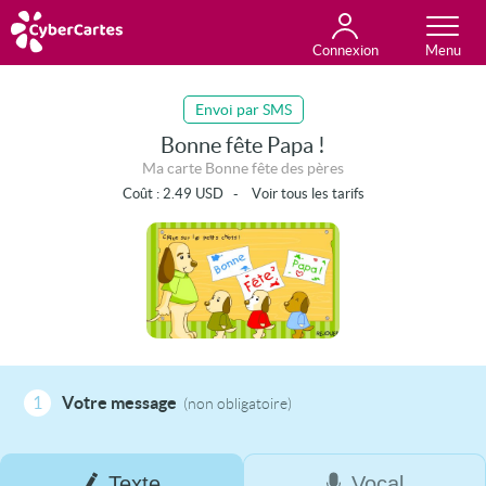
Connexion
Anniversaire
Fête du jour
Amour
Amitié
Merci
Toutes les cartes
Envoi par SMS
Bonne fête Papa !
Ma carte Bonne fête des pères
Coût :
2.49
USD
-
Voir tous les tarifs
1
Votre message
(non obligatoire)
Texte
Vocal