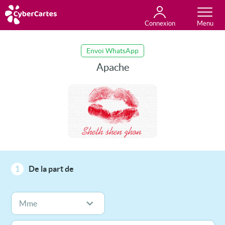
Connexion
Anniversaire
Fête du jour
Amour
Amitié
Merci
Toutes les cartes
Envoi WhatsApp
Apache
1
De la part de