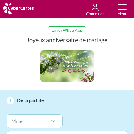
Connexion
Anniversaire
Fête du jour
Amour
Amitié
Merci
Toutes les cartes
Envoi WhatsApp
Joyeux anniversaire de mariage
1
De la part de