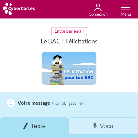
Connexion
Anniversaire
Fête du jour
Amour
Amitié
Merci
Toutes les cartes
Envoi par email
Le BAC ! Félicitations
1
Votre message
(non obligatoire)
Texte
Vocal