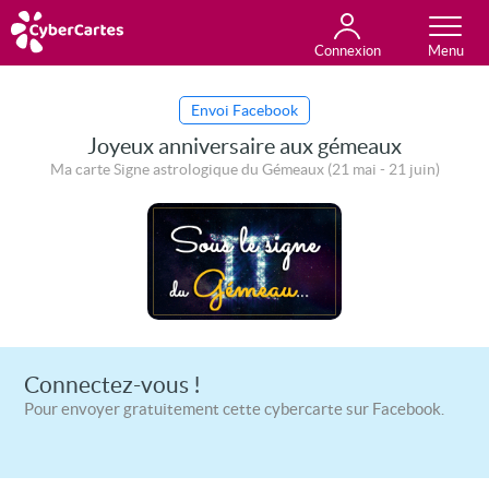
Connexion
Anniversaire
Fête du jour
Amour
Amitié
Merci
Toutes les cartes
Envoi Facebook
Joyeux anniversaire aux gémeaux
Ma carte Signe astrologique du Gémeaux (21 mai - 21 juin)
Connectez-vous !
Pour envoyer gratuitement cette cybercarte sur Facebook.