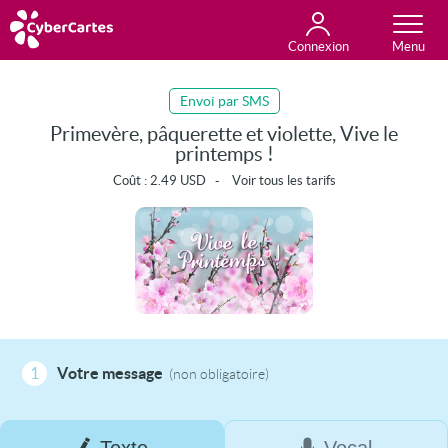
Connexion
Anniversaire
Fête du jour
Amour
Amitié
Merci
Toutes les cartes
Envoi par SMS
Primevère, pâquerette et violette, Vive le
printemps !
Coût :
2.49
USD
-
Voir tous les tarifs
1
Votre message
(non obligatoire)
Texte
Vocal