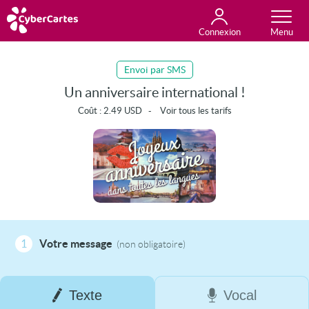
Connexion
Anniversaire
Fête du jour
Amour
Amitié
Merci
Toutes les cartes
Envoi par SMS
Un anniversaire international !
Coût :
2.49
USD
-
Voir tous les tarifs
1
Votre message
(non obligatoire)
Texte
Vocal