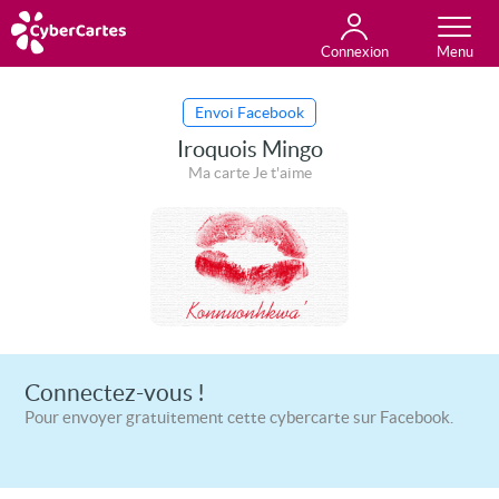
Connexion
Anniversaire
Fête du jour
Amour
Amitié
Merci
Toutes les cartes
Envoi Facebook
Iroquois Mingo
Ma carte Je t'aime
Connectez-vous !
Pour envoyer gratuitement cette cybercarte sur Facebook.