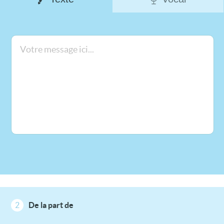
2
De la part de