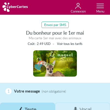
Connexion
Anniversaire
Fête du jour
Amour
Amitié
Merci
Toutes les cartes
Envoi par SMS
Du bonheur pour le 1er mai
Ma carte 1er mai avec des animaux
Coût :
2.49
USD
-
Voir tous les tarifs
1
Votre message
(non obligatoire)
Texte
Vocal