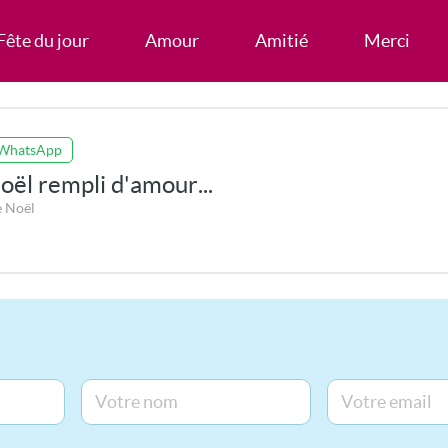
Fête du jour
Amour
Amitié
Merci
 WhatsApp
ël rempli d'amour...
e Noël