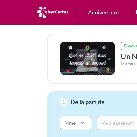
Anniversaire
Envoi
Un No
Ma cart
De la part de
1