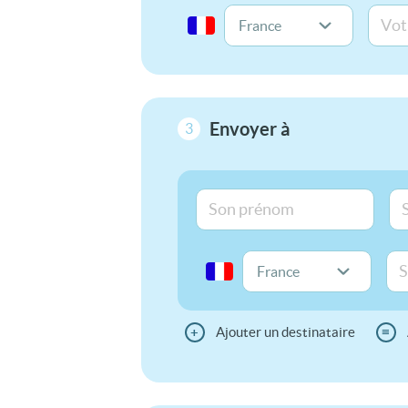
Envoyer à
3
+
Ajouter un destinataire
≡