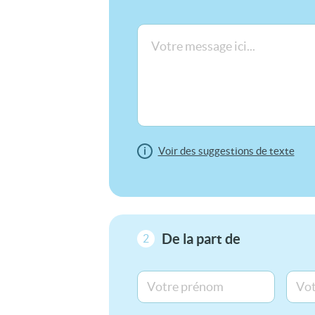
i
Voir des suggestions de texte
De la part de
2