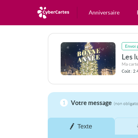
Anniversaire
Envoi 
Les 
Coût :
2.
Votre message
1
(non obligato
Texte