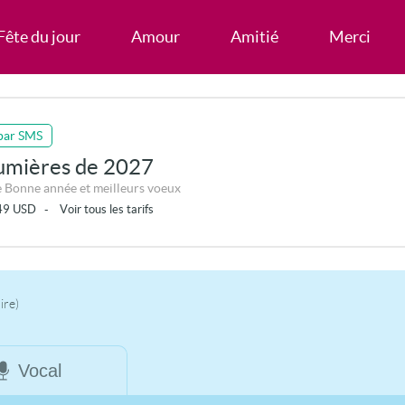
Fête du jour
Amour
Amitié
Merci
par SMS
lumières de 2027
Ma carte Bonne année et meilleurs voeux
49
USD
-
Voir tous les tarifs
ire)
Vocal