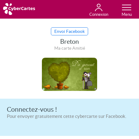
Connexion
Anniversaire
Fête du jour
Amour
Amitié
Merci
Toutes les cartes
Envoi Facebook
Breton
Ma carte Amitié
Connectez-vous !
Pour envoyer gratuitement cette cybercarte sur Facebook.