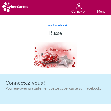
Connexion
Anniversaire
Fête du jour
Amour
Amitié
Merci
Toutes les cartes
Envoi Facebook
Russe
Connectez-vous !
Pour envoyer gratuitement cette cybercarte sur Facebook.