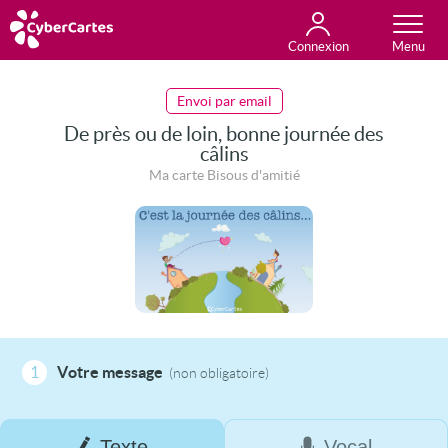
Connexion
Anniversaire
Fête du jour
Amour
Amitié
Merci
Toutes les cartes
Envoi par email
De près ou de loin, bonne journée des
câlins
Ma carte Bisous d'amitié
1
Votre message
(non obligatoire)
Texte
Vocal