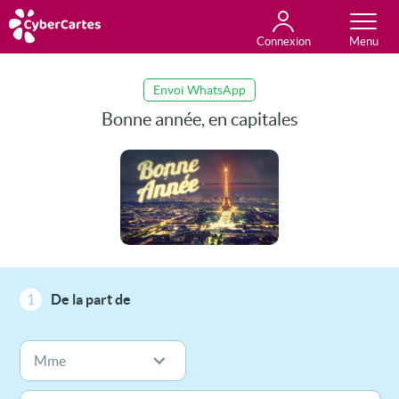
Connexion
Anniversaire
Fête du jour
Amour
Amitié
Merci
Toutes les cartes
Envoi WhatsApp
Bonne année, en capitales
1
De la part de