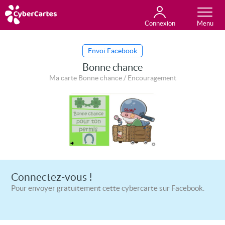
Connexion
Anniversaire
Fête du jour
Amour
Amitié
Merci
Toutes les cartes
Envoi Facebook
Bonne chance
Ma carte Bonne chance / Encouragement
Connectez-vous !
Pour envoyer gratuitement cette cybercarte sur Facebook.