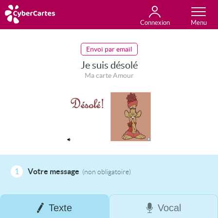
Connexion
Anniversaire
Fête du jour
Amour
Amitié
Merci
Toutes les cartes
Envoi par email
Je suis désolé
Ma carte Amour
1
Votre message
(non obligatoire)
Texte
Vocal