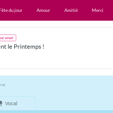
Fête du jour
Amour
Amitié
Merci
par email
nt le Printemps !
ire)
Vocal