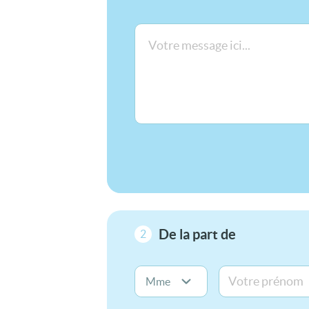
De la part de
2