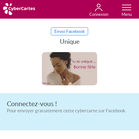
Connexion
Anniversaire
Fête du jour
Amour
Amitié
Merci
Toutes les cartes
Envoi Facebook
Unique
Connectez-vous !
Pour envoyer gratuitement cette cybercarte sur Facebook.