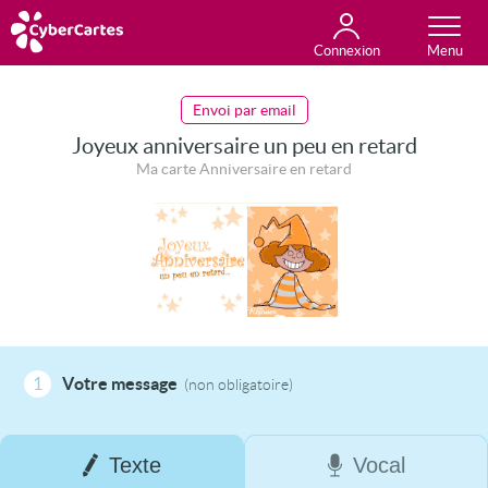
Connexion
Anniversaire
Fête du jour
Amour
Amitié
Merci
Toutes les cartes
Envoi par email
Joyeux anniversaire un peu en retard
Ma carte Anniversaire en retard
1
Votre message
(non obligatoire)
Texte
Vocal