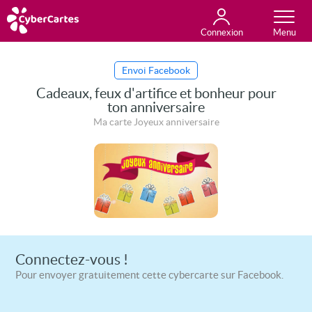
Connexion
Anniversaire
Fête du jour
Amour
Amitié
Merci
Toutes les cartes
Envoi Facebook
Cadeaux, feux d'artifice et bonheur pour
ton anniversaire
Ma carte Joyeux anniversaire
Connectez-vous !
Pour envoyer gratuitement cette cybercarte sur Facebook.