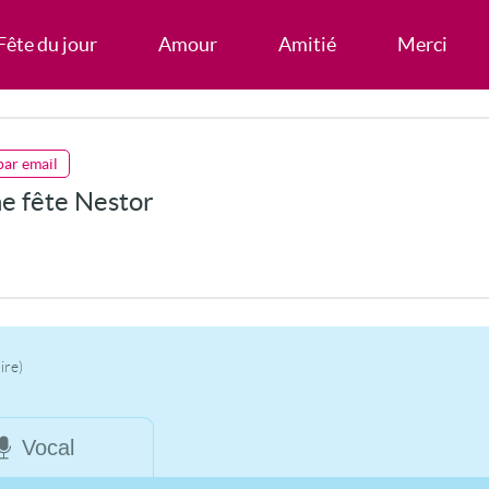
Fête du jour
Amour
Amitié
Merci
par email
e fête Nestor
ire)
Vocal