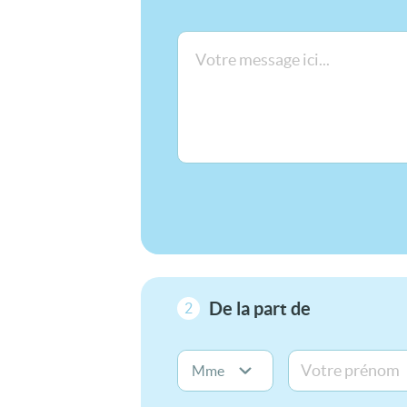
De la part de
2