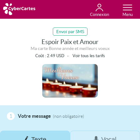
Connexion
Anniversaire
Fête du jour
Amour
Amitié
Merci
Toutes les cartes
Envoi par SMS
Espoir Paix et Amour
Ma carte Bonne année et meilleurs voeux
Coût :
2.49
USD
-
Voir tous les tarifs
1
Votre message
(non obligatoire)
Texte
Vocal