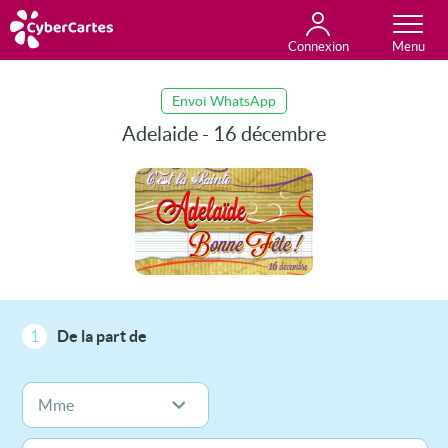
Connexion
Anniversaire
Fête du jour
Amour
Amitié
Merci
Toutes les cartes
Envoi WhatsApp
Adelaide - 16 décembre
1
De la part de