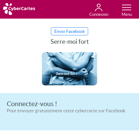
Connexion
Anniversaire
Fête du jour
Amour
Amitié
Merci
Toutes les cartes
Envoi Facebook
Serre-moi fort
Connectez-vous !
Pour envoyer gratuitement cette cybercarte sur Facebook.