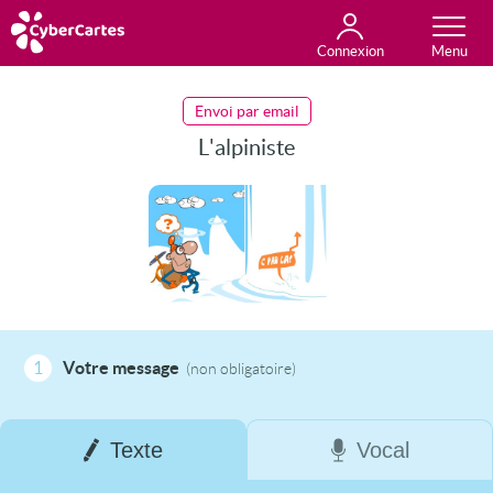
Connexion
Anniversaire
Fête du jour
Amour
Amitié
Merci
Toutes les cartes
Envoi par email
L'alpiniste
1
Votre message
(non obligatoire)
Texte
Vocal